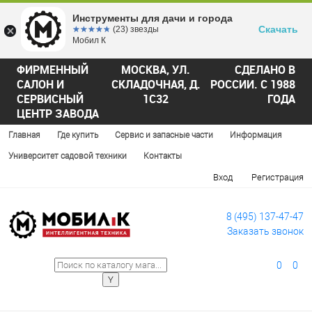
Инструменты для дачи и города
Скачать
☆☆☆☆☆
★★★★★
(23) звезды
Мобил К
ФИРМЕННЫЙ
МОСКВА, УЛ.
СДЕЛАНО В
САЛОН И
СКЛАДОЧНАЯ, Д.
РОССИИ. С 1988
СЕРВИСНЫЙ
1С32
ГОДА
ЦЕНТР ЗАВОДА
Главная
Где купить
Сервис и запасные части
Информация
Университет садовой техники
Контакты
Вход
Регистрация
8 (495) 137-47-47
Заказать звонок
0
0