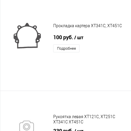
Прокладка картера XT341C, XT451C
100 руб.
/ шт
Подробнее
Рукоятка левая XT121C, XT251C
XT341C XT451C
230 руб.
/ шт