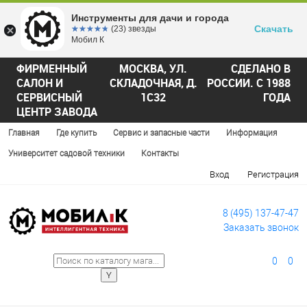
Инструменты для дачи и города
Скачать
☆☆☆☆☆
★★★★★
(23) звезды
Мобил К
ФИРМЕННЫЙ
МОСКВА, УЛ.
СДЕЛАНО В
САЛОН И
СКЛАДОЧНАЯ, Д.
РОССИИ. С 1988
СЕРВИСНЫЙ
1С32
ГОДА
ЦЕНТР ЗАВОДА
Главная
Где купить
Сервис и запасные части
Информация
Университет садовой техники
Контакты
Вход
Регистрация
8 (495) 137-47-47
Заказать звонок
0
0