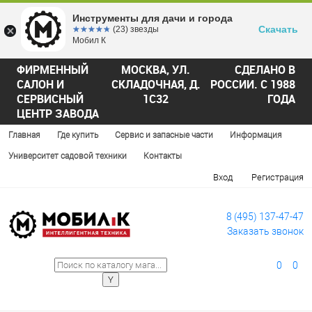
Инструменты для дачи и города
Скачать
☆☆☆☆☆
★★★★★
(23) звезды
Мобил К
ФИРМЕННЫЙ
МОСКВА, УЛ.
СДЕЛАНО В
САЛОН И
СКЛАДОЧНАЯ, Д.
РОССИИ. С 1988
СЕРВИСНЫЙ
1С32
ГОДА
ЦЕНТР ЗАВОДА
Главная
Где купить
Сервис и запасные части
Информация
Университет садовой техники
Контакты
Вход
Регистрация
8 (495) 137-47-47
Заказать звонок
0
0