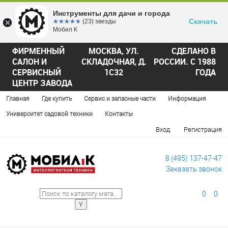
Инструменты для дачи и города
Скачать
☆☆☆☆☆
★★★★★
(23) звезды
Мобил К
ФИРМЕННЫЙ
МОСКВА, УЛ.
СДЕЛАНО В
САЛОН И
СКЛАДОЧНАЯ, Д.
РОССИИ. С 1988
СЕРВИСНЫЙ
1С32
ГОДА
ЦЕНТР ЗАВОДА
Главная
Где купить
Сервис и запасные части
Информация
Университет садовой техники
Контакты
Вход
Регистрация
8 (495) 137-47-47
Заказать звонок
0
0