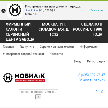
Инструменты для дачи и города
Скачать
☆☆☆☆☆
★★★★★
(23) звезды
Мобил К
ФИРМЕННЫЙ
МОСКВА, УЛ.
СДЕЛАНО В
САЛОН И
СКЛАДОЧНАЯ, Д.
РОССИИ. С 1988
СЕРВИСНЫЙ
1С32
ГОДА
ЦЕНТР ЗАВОДА
Главная
Где купить
Сервис и запасные части
Информация
Университет садовой техники
Контакты
Вход
Регистрация
8 (495) 137-47-47
Заказать звонок
0
0