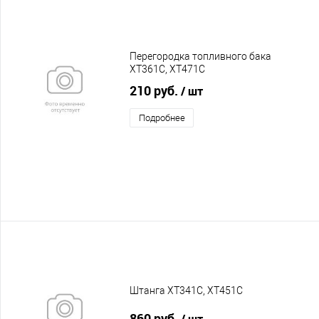
Перегородка топливного бака
XT361C, XT471C
210 руб.
/ шт
Подробнее
Штанга XT341C, XT451C
860 руб.
/ шт