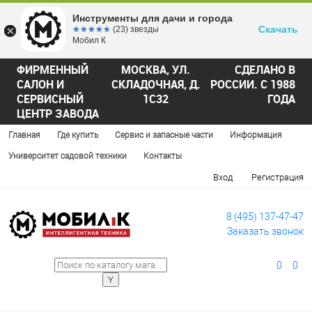
Инструменты для дачи и города
Скачать
☆☆☆☆☆
★★★★★
(23) звезды
Мобил К
ФИРМЕННЫЙ
МОСКВА, УЛ.
СДЕЛАНО В
САЛОН И
СКЛАДОЧНАЯ, Д.
РОССИИ. С 1988
СЕРВИСНЫЙ
1С32
ГОДА
ЦЕНТР ЗАВОДА
Главная
Где купить
Сервис и запасные части
Информация
Университет садовой техники
Контакты
Вход
Регистрация
8 (495) 137-47-47
Заказать звонок
0
0