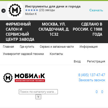
Инструменты для дачи и города
Скачать
☆☆☆☆☆
★★★★★
(23) звезды
Мобил К
ФИРМЕННЫЙ
МОСКВА, УЛ.
СДЕЛАНО В
САЛОН И
СКЛАДОЧНАЯ, Д.
РОССИИ. С 1988
СЕРВИСНЫЙ
1С32
ГОДА
ЦЕНТР ЗАВОДА
Главная
Где купить
Сервис и запасные части
Информация
Университет садовой техники
Контакты
Вход
Регистрация
8 (495) 137-47-47
Заказать звонок
0
0