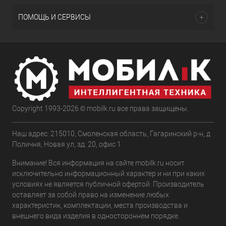
ПОМОЩЬ И СЕРВИСЫ
Copyright 1993-2026 © mobilk.ru все права защищены.
Наш адрес: 215010, Смоленская область, Гагаринский р-н, д
Поличня, Новая ул, зд. 20, офис 1
Внимание! Вся информация на сайте mobilk.ru носит
исключительно информационный характер и ни при каких
условиях не является публичной офертой. Производитель
оставляет за собой право на изменение любых
характеристик, комплектации, места производства и
внешнего вида изделия в одностороннем порядке.