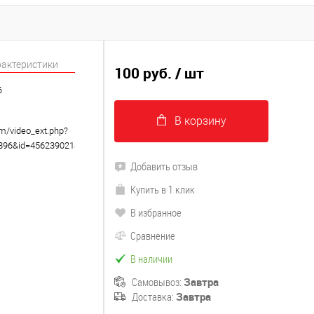
рактеристики
100 руб.
/ шт
6
В корзину
om/video_ext.php?
8896&id=456239021&hd=2
Добавить отзыв
Купить в 1 клик
В избранное
Сравнение
В наличии
Самовывоз:
Завтра
Доставка:
Завтра