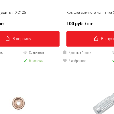
лушителя XC125T
Крышка свечного колпачка 
100 руб.
 шт
/ шт
В корзину
В корз
ик
Сравнение
Купить в 1 клик
В наличии
В избранное