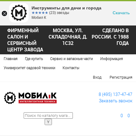
Инструменты для дачи и города
Скачать
☆☆☆☆☆
★★★★★
(23) звезды
Мобил К
ФИРМЕННЫЙ
МОСКВА, УЛ.
СДЕЛАНО В
САЛОН И
СКЛАДОЧНАЯ, Д.
РОССИИ. С 1988
СЕРВИСНЫЙ
1С32
ГОДА
ЦЕНТР ЗАВОДА
Главная
Где купить
Сервис и запасные части
Информация
Университет садовой техники
Контакты
Вход
Регистрация
8 (495) 137-47-47
Заказать звонок
0
0