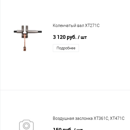
Коленчатый вал XT271C
3 120 руб.
/ шт
Подробнее
Воздушная заслонка XT361C, XT471C
150 руб.
/ шт