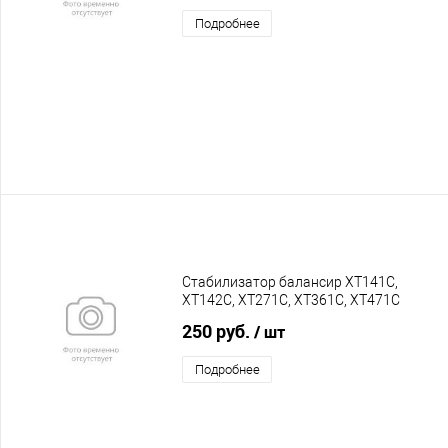
Подробнее
Стабилизатор балансир XT141C,
XT142C, XT271C, XT361C, XT471C
20054685
250 руб.
/ шт
Подробнее