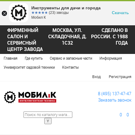
Инструменты для дачи и города
Скачать
☆☆☆☆☆
★★★★★
(23) звезды
Мобил К
ФИРМЕННЫЙ
МОСКВА, УЛ.
СДЕЛАНО В
САЛОН И
СКЛАДОЧНАЯ, Д.
РОССИИ. С 1988
СЕРВИСНЫЙ
1С32
ГОДА
ЦЕНТР ЗАВОДА
Главная
Где купить
Сервис и запасные части
Информация
Университет садовой техники
Контакты
Вход
Регистрация
8 (495) 137-47-47
Заказать звонок
0
0