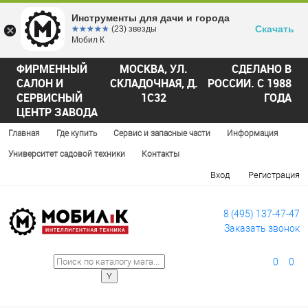
Инструменты для дачи и города
Скачать
☆☆☆☆☆
★★★★★
(23) звезды
Мобил К
ФИРМЕННЫЙ
МОСКВА, УЛ.
СДЕЛАНО В
САЛОН И
СКЛАДОЧНАЯ, Д.
РОССИИ. С 1988
СЕРВИСНЫЙ
1С32
ГОДА
ЦЕНТР ЗАВОДА
Главная
Где купить
Сервис и запасные части
Информация
Университет садовой техники
Контакты
Вход
Регистрация
8 (495) 137-47-47
Заказать звонок
0
0