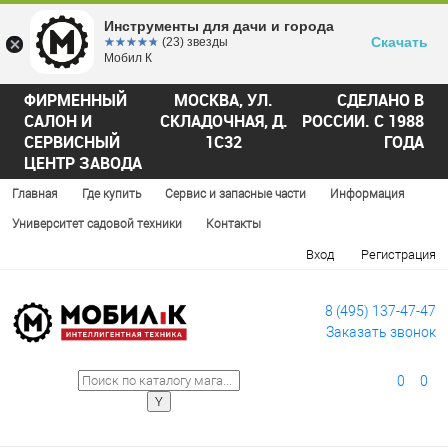
Инструменты для дачи и города
Скачать
☆☆☆☆☆
★★★★★
(23) звезды
Мобил К
ФИРМЕННЫЙ
МОСКВА, УЛ.
СДЕЛАНО В
САЛОН И
СКЛАДОЧНАЯ, Д.
РОССИИ. С 1988
СЕРВИСНЫЙ
1С32
ГОДА
ЦЕНТР ЗАВОДА
Главная
Где купить
Сервис и запасные части
Информация
Университет садовой техники
Контакты
Вход
Регистрация
8 (495) 137-47-47
Заказать звонок
0
0