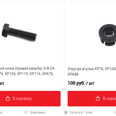
ия ножа (правая резьба) 3/8-24-
Упругая втулка XP76, XP104
76, XP104, XP110, XP114, XPA76,
XPA88
100 руб.
 шт
/ шт
В корзину
В корз
ик
Сравнение
Купить в 1 клик