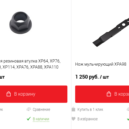
я резиновая втулка XP64, XP76,
Нож мульчирующий XPA98
, XP114, XPA76, XPA88, XPA110
1 250 руб.
 шт
/ шт
В корзину
В корз
ик
Сравнение
Купить в 1 клик
В наличии
В избранное