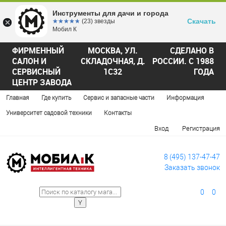
Инструменты для дачи и города
Скачать
☆☆☆☆☆
★★★★★
(23) звезды
Мобил К
ФИРМЕННЫЙ
МОСКВА, УЛ.
СДЕЛАНО В
САЛОН И
СКЛАДОЧНАЯ, Д.
РОССИИ. С 1988
СЕРВИСНЫЙ
1С32
ГОДА
ЦЕНТР ЗАВОДА
Главная
Где купить
Сервис и запасные части
Информация
Университет садовой техники
Контакты
Вход
Регистрация
8 (495) 137-47-47
Заказать звонок
0
0