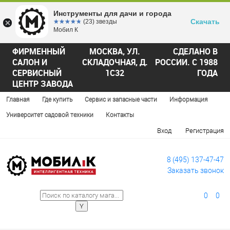
Инструменты для дачи и города
Скачать
☆☆☆☆☆
★★★★★
(23) звезды
Мобил К
ФИРМЕННЫЙ
МОСКВА, УЛ.
СДЕЛАНО В
САЛОН И
СКЛАДОЧНАЯ, Д.
РОССИИ. С 1988
СЕРВИСНЫЙ
1С32
ГОДА
ЦЕНТР ЗАВОДА
Главная
Где купить
Сервис и запасные части
Информация
Университет садовой техники
Контакты
Вход
Регистрация
8 (495) 137-47-47
Заказать звонок
0
0