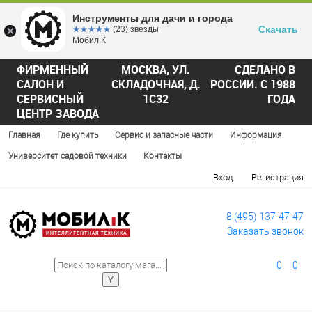
Инструменты для дачи и города
Скачать
☆☆☆☆☆
★★★★★
(23) звезды
Мобил К
ФИРМЕННЫЙ
МОСКВА, УЛ.
СДЕЛАНО В
САЛОН И
СКЛАДОЧНАЯ, Д.
РОССИИ. С 1988
СЕРВИСНЫЙ
1С32
ГОДА
ЦЕНТР ЗАВОДА
Главная
Где купить
Сервис и запасные части
Информация
Университет садовой техники
Контакты
Вход
Регистрация
8 (495) 137-47-47
Заказать звонок
0
0