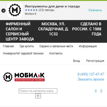
Инструменты для дачи и города
Скачать
☆☆☆☆☆
★★★★★
(23) звезды
Мобил К
ФИРМЕННЫЙ
МОСКВА, УЛ.
СДЕЛАНО В
САЛОН И
СКЛАДОЧНАЯ, Д.
РОССИИ. С 1988
СЕРВИСНЫЙ
1С32
ГОДА
ЦЕНТР ЗАВОДА
Главная
Где купить
Сервис и запасные части
Информация
Университет садовой техники
Контакты
Вход
Регистрация
8 (495) 137-47-47
Заказать звонок
0
0