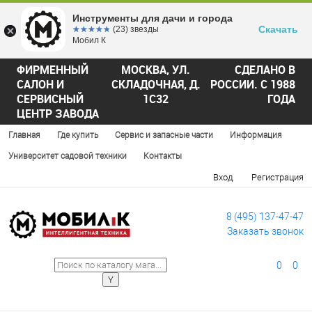
Инструменты для дачи и города
Скачать
☆☆☆☆☆
★★★★★
(23) звезды
Мобил К
ФИРМЕННЫЙ
МОСКВА, УЛ.
СДЕЛАНО В
САЛОН И
СКЛАДОЧНАЯ, Д.
РОССИИ. С 1988
СЕРВИСНЫЙ
1С32
ГОДА
ЦЕНТР ЗАВОДА
Главная
Где купить
Сервис и запасные части
Информация
Университет садовой техники
Контакты
Вход
Регистрация
8 (495) 137-47-47
Заказать звонок
0
0