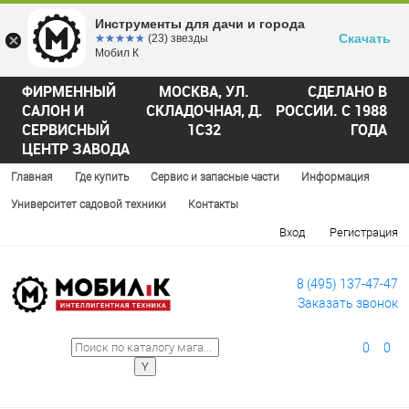
Инструменты для дачи и города
Скачать
☆☆☆☆☆
★★★★★
(23) звезды
Мобил К
ФИРМЕННЫЙ
МОСКВА, УЛ.
СДЕЛАНО В
САЛОН И
СКЛАДОЧНАЯ, Д.
РОССИИ. С 1988
СЕРВИСНЫЙ
1С32
ГОДА
ЦЕНТР ЗАВОДА
Главная
Где купить
Сервис и запасные части
Информация
Университет садовой техники
Контакты
Вход
Регистрация
8 (495) 137-47-47
Заказать звонок
0
0