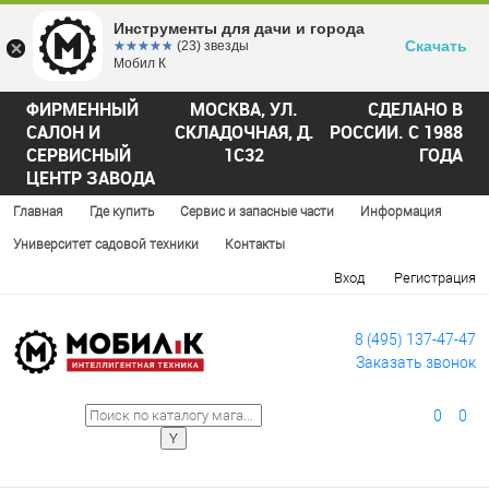
Инструменты для дачи и города
Скачать
☆☆☆☆☆
★★★★★
(23) звезды
Мобил К
ФИРМЕННЫЙ
МОСКВА, УЛ.
СДЕЛАНО В
САЛОН И
СКЛАДОЧНАЯ, Д.
РОССИИ. С 1988
СЕРВИСНЫЙ
1С32
ГОДА
ЦЕНТР ЗАВОДА
Главная
Где купить
Сервис и запасные части
Информация
Университет садовой техники
Контакты
Вход
Регистрация
8 (495) 137-47-47
Заказать звонок
0
0