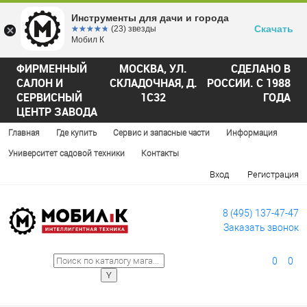
Инструменты для дачи и города
Скачать
☆☆☆☆☆
★★★★★
(23) звезды
Мобил К
ФИРМЕННЫЙ
МОСКВА, УЛ.
СДЕЛАНО В
САЛОН И
СКЛАДОЧНАЯ, Д.
РОССИИ. С 1988
СЕРВИСНЫЙ
1С32
ГОДА
ЦЕНТР ЗАВОДА
Главная
Где купить
Сервис и запасные части
Информация
Университет садовой техники
Контакты
Вход
Регистрация
8 (495) 137-47-47
Заказать звонок
0
0