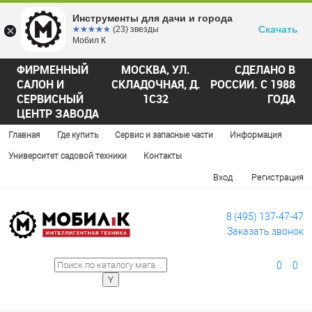
Инструменты для дачи и города
Скачать
☆☆☆☆☆
★★★★★
(23) звезды
Мобил К
ФИРМЕННЫЙ
МОСКВА, УЛ.
СДЕЛАНО В
САЛОН И
СКЛАДОЧНАЯ, Д.
РОССИИ. С 1988
СЕРВИСНЫЙ
1С32
ГОДА
ЦЕНТР ЗАВОДА
Главная
Где купить
Сервис и запасные части
Информация
Университет садовой техники
Контакты
Вход
Регистрация
8 (495) 137-47-47
Заказать звонок
0
0