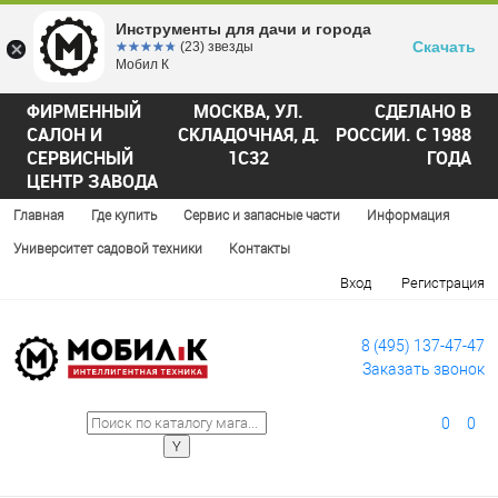
Инструменты для дачи и города
Скачать
☆☆☆☆☆
★★★★★
(23) звезды
Мобил К
ФИРМЕННЫЙ
МОСКВА, УЛ.
СДЕЛАНО В
САЛОН И
СКЛАДОЧНАЯ, Д.
РОССИИ. С 1988
СЕРВИСНЫЙ
1С32
ГОДА
ЦЕНТР ЗАВОДА
Главная
Где купить
Сервис и запасные части
Информация
Университет садовой техники
Контакты
Вход
Регистрация
8 (495) 137-47-47
Заказать звонок
0
0