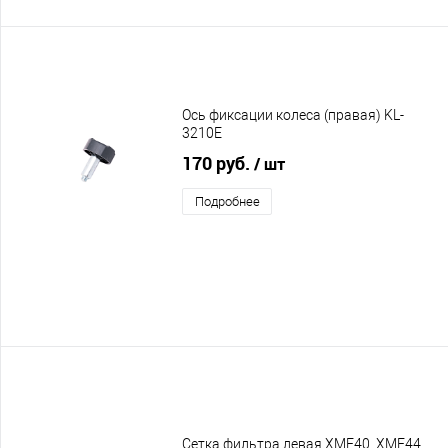
Ось фиксации колеса (правая) KL-
3210E
170 руб.
/ шт
Подробнее
Сетка фильтра левая XME40, XME44