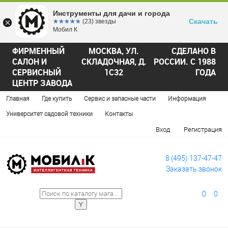
Инструменты для дачи и города
Скачать
☆☆☆☆☆
★★★★★
(23) звезды
Мобил К
ФИРМЕННЫЙ
МОСКВА, УЛ.
СДЕЛАНО В
САЛОН И
СКЛАДОЧНАЯ, Д.
РОССИИ. С 1988
СЕРВИСНЫЙ
1С32
ГОДА
ЦЕНТР ЗАВОДА
Главная
Где купить
Сервис и запасные части
Информация
Университет садовой техники
Контакты
Вход
Регистрация
8 (495) 137-47-47
Заказать звонок
0
0