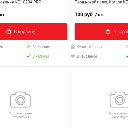
ования KE-1020A PRO
Поршневой палец Katana KE
100 руб.
 шт
/ шт
В корзину
В корз
ик
Сравнение
Купить в 1 клик
В наличии
В избранное