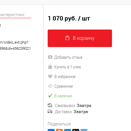
рактеристики
1 070 руб.
/ шт
0
В корзину
om/video_ext.php?
8896&id=456239021&hd=2
Добавить отзыв
Купить в 1 клик
В избранное
Сравнение
В наличии
Самовывоз:
Завтра
Доставка:
Завтра
Поделиться