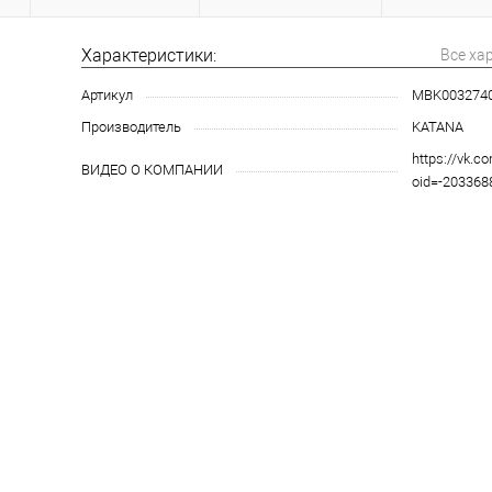
Характеристики:
Все ха
Артикул
MBK003274
Производитель
KATANA
https://vk.c
ВИДЕО О КОМПАНИИ
oid=-20336