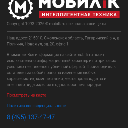
Copyright 1993-2026 © mobilk.ru все права защищены.
Наш адрес: 215010, Смоленская область, Гагаринский р-н, д
Поличня, Новая ул, зд. 20, офис 1
Внимание! Вся информация на сайте mobilk.ru носит
исключительно информационный характер и ни при каких
условиях не является публичной офертой. Производитель
оставляет за собой право на изменение любых
характеристик, комплектации, места производства и
внешнего вида изделия в одностороннем порядке.
Посмотреть на карте
Политика конфиденциальности
8 (495) 137-47-47