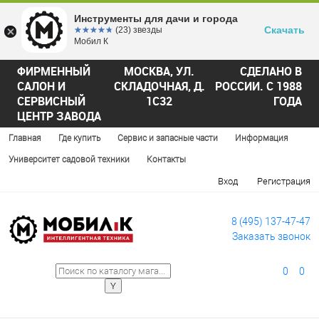
Инструменты для дачи и города
Скачать
☆☆☆☆☆
★★★★★
(23) звезды
Мобил К
ФИРМЕННЫЙ
МОСКВА, УЛ.
СДЕЛАНО В
САЛОН И
СКЛАДОЧНАЯ, Д.
РОССИИ. С 1988
СЕРВИСНЫЙ
1С32
ГОДА
ЦЕНТР ЗАВОДА
Главная
Где купить
Сервис и запасные части
Информация
Университет садовой техники
Контакты
Вход
Регистрация
8 (495) 137-47-47
Заказать звонок
0
0