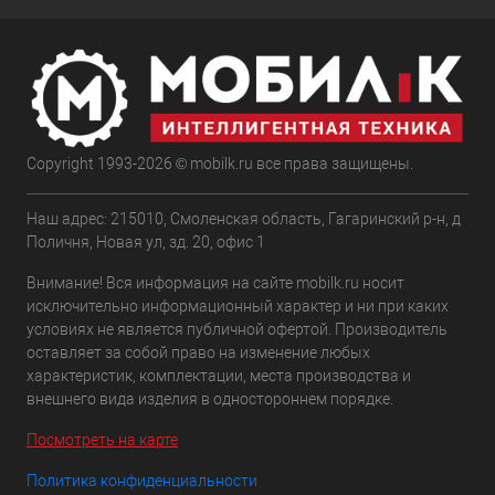
Copyright 1993-2026 © mobilk.ru все права защищены.
Наш адрес: 215010, Смоленская область, Гагаринский р-н, д
Поличня, Новая ул, зд. 20, офис 1
Внимание! Вся информация на сайте mobilk.ru носит
исключительно информационный характер и ни при каких
условиях не является публичной офертой. Производитель
оставляет за собой право на изменение любых
характеристик, комплектации, места производства и
внешнего вида изделия в одностороннем порядке.
Посмотреть на карте
Политика конфиденциальности