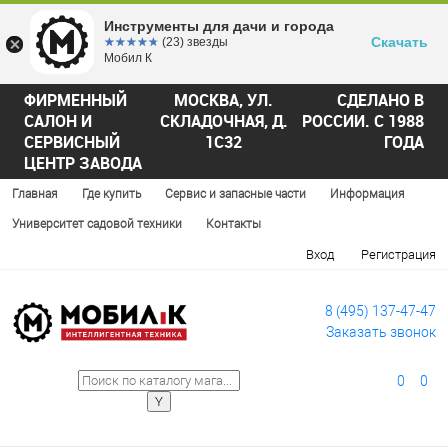
Инструменты для дачи и города
Скачать
☆☆☆☆☆
★★★★★
(23) звезды
Мобил К
ФИРМЕННЫЙ
МОСКВА, УЛ.
СДЕЛАНО В
САЛОН И
СКЛАДОЧНАЯ, Д.
РОССИИ. С 1988
СЕРВИСНЫЙ
1С32
ГОДА
ЦЕНТР ЗАВОДА
Главная
Где купить
Сервис и запасные части
Информация
Университет садовой техники
Контакты
Вход
Регистрация
8 (495) 137-47-47
Заказать звонок
0
0