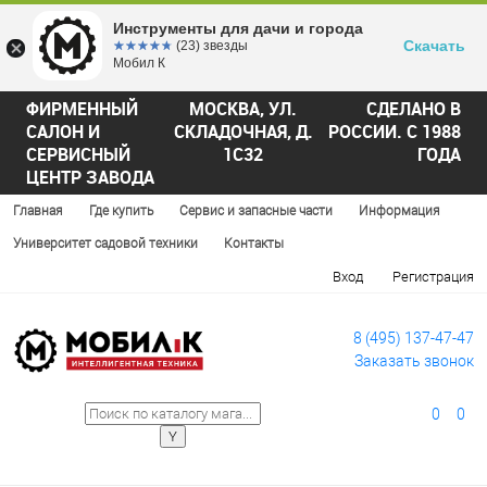
Инструменты для дачи и города
Скачать
☆☆☆☆☆
★★★★★
(23) звезды
Мобил К
ФИРМЕННЫЙ
МОСКВА, УЛ.
СДЕЛАНО В
САЛОН И
СКЛАДОЧНАЯ, Д.
РОССИИ. С 1988
СЕРВИСНЫЙ
1С32
ГОДА
ЦЕНТР ЗАВОДА
Главная
Где купить
Сервис и запасные части
Информация
Университет садовой техники
Контакты
Вход
Регистрация
8 (495) 137-47-47
Заказать звонок
0
0