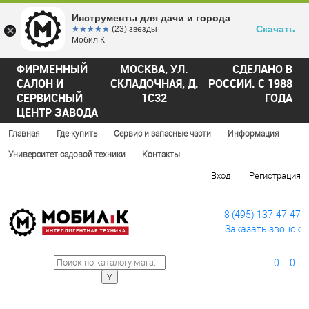
Инструменты для дачи и города
Скачать
☆☆☆☆☆
★★★★★
(23) звезды
Мобил К
ФИРМЕННЫЙ
МОСКВА, УЛ.
СДЕЛАНО В
САЛОН И
СКЛАДОЧНАЯ, Д.
РОССИИ. С 1988
СЕРВИСНЫЙ
1С32
ГОДА
ЦЕНТР ЗАВОДА
Главная
Где купить
Сервис и запасные части
Информация
Университет садовой техники
Контакты
Вход
Регистрация
8 (495) 137-47-47
Заказать звонок
0
0