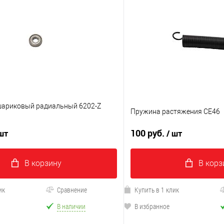
ариковый радиальный 6202-Z
Пружина растяжения CE46
100 руб.
 шт
/ шт
В корзину
В корз
ик
Сравнение
Купить в 1 клик
В наличии
В избранное