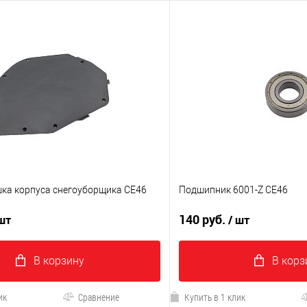
ка корпуса снегоуборщика CE46
Подшипник 6001-Z CE46
140 руб.
 шт
/ шт
В корзину
В корз
ик
Сравнение
Купить в 1 клик