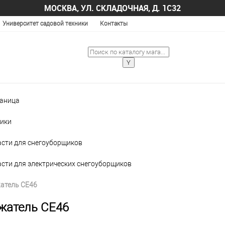
МОСКВА, УЛ. СКЛАДОЧНАЯ, Д. 1С32
Университет садовой техники
Контакты
раница
ики
асти для снегоуборщиков
асти для электрических снегоуборщиков
атель CE46
жатель CE46