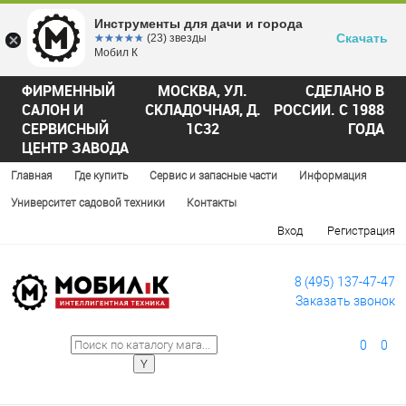
Инструменты для дачи и города
Скачать
☆☆☆☆☆
★★★★★
(23) звезды
Мобил К
ФИРМЕННЫЙ
МОСКВА, УЛ.
СДЕЛАНО В
САЛОН И
СКЛАДОЧНАЯ, Д.
РОССИИ. С 1988
СЕРВИСНЫЙ
1С32
ГОДА
ЦЕНТР ЗАВОДА
Главная
Где купить
Сервис и запасные части
Информация
Университет садовой техники
Контакты
Вход
Регистрация
8 (495) 137-47-47
Заказать звонок
0
0