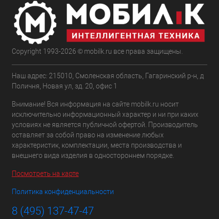
Copyright 1993-2026 © mobilk.ru все права защищены.
Наш адрес: 215010, Смоленская область, Гагаринский р-н, д
Поличня, Новая ул, зд. 20, офис 1
Внимание! Вся информация на сайте mobilk.ru носит
исключительно информационный характер и ни при каких
условиях не является публичной офертой. Производитель
оставляет за собой право на изменение любых
характеристик, комплектации, места производства и
внешнего вида изделия в одностороннем порядке.
Посмотреть на карте
Политика конфиденциальности
8 (495) 137-47-47