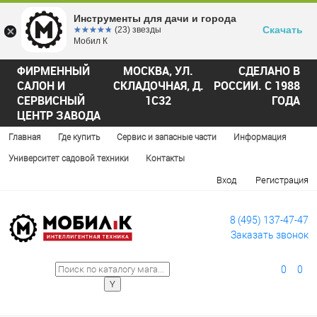
Инструменты для дачи и города
Скачать
☆☆☆☆☆
★★★★★
(23) звезды
Мобил К
ФИРМЕННЫЙ
МОСКВА, УЛ.
СДЕЛАНО В
САЛОН И
СКЛАДОЧНАЯ, Д.
РОССИИ. С 1988
СЕРВИСНЫЙ
1С32
ГОДА
ЦЕНТР ЗАВОДА
Главная
Где купить
Сервис и запасные части
Информация
Университет садовой техники
Контакты
Вход
Регистрация
8 (495) 137-47-47
Заказать звонок
0
0