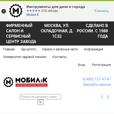
Инструменты для дачи и города
Скачать
☆☆☆☆☆
★★★★★
(23) звезды
Мобил К
ФИРМЕННЫЙ
МОСКВА, УЛ.
СДЕЛАНО В
САЛОН И
СКЛАДОЧНАЯ, Д.
РОССИИ. С 1988
СЕРВИСНЫЙ
1С32
ГОДА
ЦЕНТР ЗАВОДА
Главная
Где купить
Сервис и запасные части
Информация
Университет садовой техники
Контакты
Вход
Регистрация
8 (495) 137-47-47
Заказать звонок
0
0