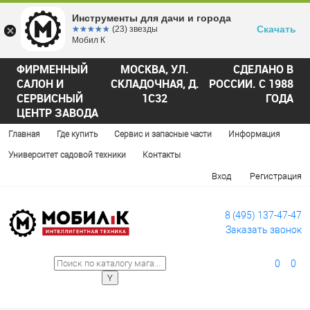
Инструменты для дачи и города
Скачать
☆☆☆☆☆
★★★★★
(23) звезды
Мобил К
ФИРМЕННЫЙ
МОСКВА, УЛ.
СДЕЛАНО В
САЛОН И
СКЛАДОЧНАЯ, Д.
РОССИИ. С 1988
СЕРВИСНЫЙ
1С32
ГОДА
ЦЕНТР ЗАВОДА
Главная
Где купить
Сервис и запасные части
Информация
Университет садовой техники
Контакты
Вход
Регистрация
8 (495) 137-47-47
Заказать звонок
0
0