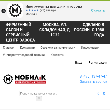
Инструменты для дачи и города
Скачать
☆☆☆☆☆
★★★★★
(23) звезды
Мобил К
ФИРМЕННЫЙ
МОСКВА, УЛ.
СДЕЛАНО В
САЛОН И
СКЛАДОЧНАЯ, Д.
РОССИИ. С 1988
СЕРВИСНЫЙ
1С32
ГОДА
ЦЕНТР ЗАВОДА
Главная
Где купить
Сервис и запасные части
Информация
Университет садовой техники
Контакты
Вход
Регистрация
8 (495) 137-47-47
Заказать звонок
0
0