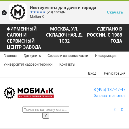
Инструменты для дачи и города
Скачать
☆☆☆☆☆
★★★★★
(23) звезды
Мобил К
ФИРМЕННЫЙ
МОСКВА, УЛ.
СДЕЛАНО В
САЛОН И
СКЛАДОЧНАЯ, Д.
РОССИИ. С 1988
СЕРВИСНЫЙ
1С32
ГОДА
ЦЕНТР ЗАВОДА
Главная
Где купить
Сервис и запасные части
Информация
Университет садовой техники
Контакты
Вход
Регистрация
8 (495) 137-47-47
Заказать звонок
0
0