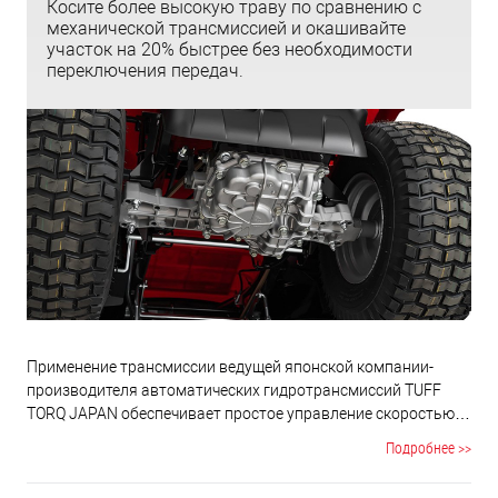
Косите более высокую траву по сравнению с
механической трансмиссией и окашивайте
участок на 20% быстрее без необходимости
переключения передач.
Применение трансмиссии ведущей японской компании-
производителя автоматических гидротрансмиссий TUFF
TORQ JAPAN обеспечивает простое управление скоростью
движения трактора степенью нажатия на педаль
Подробнее >>
переднего/заднего хода. Трансмиссия имеет расширенный
диапазон скоростей от 0,8 до 8 км/ч. Коснитесь ногой