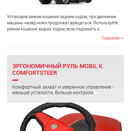
Установив режим кошения задним ходом, при движении
машины назад ножи продолжат вращаться. Используйте
режим кошения задних ходом, если подъехать к
скашиваемому участку передом затруднительно из-за
Подробнее >>
сложностей рельефа или наличия препятствий, а
развернуться в стесненных условиях затруднительно.
ЭРГОНОМИЧНЫЙ РУЛЬ MOBIL K
COMFORTSTEER
Комфортный захват и уверенное управление -
меньше усталости, больше контроля.