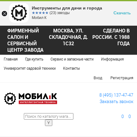
Инструменты для дачи и города
Скачать
☆☆☆☆☆
★★★★★
(23) звезды
Мобил К
ФИРМЕННЫЙ
МОСКВА, УЛ.
СДЕЛАНО В
САЛОН И
СКЛАДОЧНАЯ, Д.
РОССИИ. С 1988
СЕРВИСНЫЙ
1С32
ГОДА
ЦЕНТР ЗАВОДА
Главная
Где купить
Сервис и запасные части
Информация
Университет садовой техники
Контакты
Вход
Регистрация
8 (495) 137-47-47
Заказать звонок
0
0