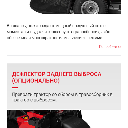
Вращаясь, ножи создают мощный воздушный поток,
моментально удаляя скошенную в травосборник, либо
обеспечивая многократное измельчение в режиме
мульчирования. Дека убирает как скошенную траву, так и
Подробнее >>
опавшие листья. Ножи деки установлены под углом 90
градусов друг к другу, взаимно перекрывая область
кошения. Образование не скошенной области между
ножами исключено.
ДЕФЛЕКТОР ЗАДНЕГО ВЫБРОСА
(ОПЦИОНАЛЬНО)
Преврати трактор со сбором в травосборник в
трактор с выбросом.