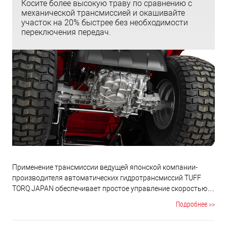
Косите более высокую траву по сравнению с
механической трансмиссией и окашивайте
участок на 20% быстрее без необходимости
переключения передач.
Применение трансмиссии ведущей японской компании-
производителя автоматических гидротрансмиссий TUFF
TORQ JAPAN обеспечивает простое управление скоростью
движения трактора степенью нажатия на педаль
Подробнее >>
переднего/заднего хода. Трансмиссия имеет расширенный
диапазон скоростей от 0,8 до 8 км/ч. Коснитесь ногой