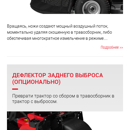
Вращаясь, ножи создают мощный воздушный поток,
моментально удаляя скошенную в травосборник, либо
обеспечивая многократное измельчение в режиме
мульчирования. Дека убирает как скошенную траву, так и
Подробнее >>
опавшие листья. Ножи деки установлены под углом 90
градусов друг к другу, взаимно перекрывая область
кошения. Образование не скошенной области между
ножами исключено.
ДЕФЛЕКТОР ЗАДНЕГО ВЫБРОСА
(ОПЦИОНАЛЬНО)
Преврати трактор со сбором в травосборник в
трактор с выбросом.