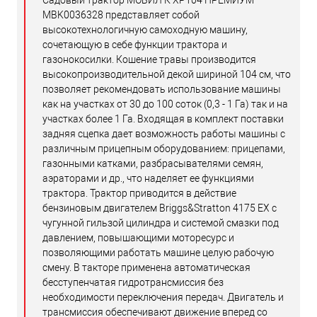
MBK0036328 представляет собой
высокотехнологичную самоходную машину,
сочетающую в себе функции трактора и
газонокосилки. Кошение травы производится
высокопроизводительной декой шириной 104 см, что
позволяет рекомендовать использование машины
как на участках от 30 до 100 соток (0,3 - 1 Га) так и на
участках более 1 Га. Входящая в комплект поставки
задняя сцепка дает возможность работы машины с
различным прицепным оборудованием: прицепами,
газонными катками, разбрасывателями семян,
аэраторами и др., что наделяет ее функциями
трактора. Трактор приводится в действие
бензиновым двигателем Briggs&Stratton 4175 EX с
чугунной гильзой цилиндра и системой смазки под
давлением, повышающими моторесурс и
позволяющими работать машине целую рабочую
смену. В такторе применена автоматическая
бесступенчатая гидротрансмиссия без
необходимости переключения передач. Двигатель и
трансмиссия обеспечивают движение вперед со