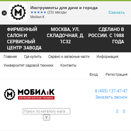
Инструменты для дачи и города
Скачать
☆☆☆☆☆
★★★★★
(23) звезды
Мобил К
ФИРМЕННЫЙ
МОСКВА, УЛ.
СДЕЛАНО В
САЛОН И
СКЛАДОЧНАЯ, Д.
РОССИИ. С 1988
СЕРВИСНЫЙ
1С32
ГОДА
ЦЕНТР ЗАВОДА
Главная
Где купить
Сервис и запасные части
Информация
Университет садовой техники
Контакты
Вход
Регистрация
8 (495) 137-47-47
Заказать звонок
0
0