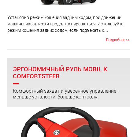
Установив режим кошения задним ходом, при движении
машины назад ножи продолжат вращаться. Используйте
режим кошения задних ходом, если подъехать к
скашиваемому участку передом затруднительно из-за
Подробнее >>
сложностей рельефа или наличия препятствий, а
развернуться в стесненных условиях затруднительно.
ЭРГОНОМИЧНЫЙ РУЛЬ MOBIL K
COMFORTSTEER
Комфортный захват и уверенное управление -
меньше усталости, больше контроля.