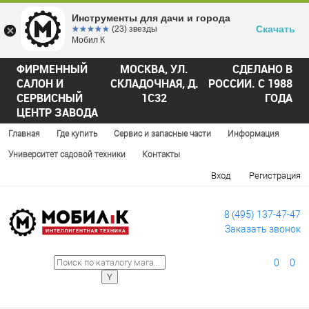
Инструменты для дачи и города
Скачать
☆☆☆☆☆
★★★★★
(23) звезды
Мобил К
ФИРМЕННЫЙ
МОСКВА, УЛ.
СДЕЛАНО В
САЛОН И
СКЛАДОЧНАЯ, Д.
РОССИИ. С 1988
СЕРВИСНЫЙ
1С32
ГОДА
ЦЕНТР ЗАВОДА
Главная
Где купить
Сервис и запасные части
Информация
Университет садовой техники
Контакты
Вход
Регистрация
8 (495) 137-47-47
Заказать звонок
0
0