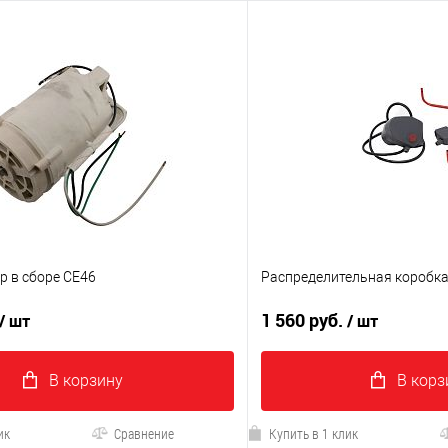
р в сборе CE46
Распределительная коробка
1 560 руб.
/ шт
/ шт
В корзину
В корз
ик
Сравнение
Купить в 1 клик