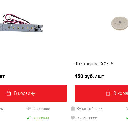
Шкив ведомый CE46
450 руб.
 шт
/ шт
В корзину
В корз
ик
Сравнение
Купить в 1 клик
В наличии
В избранное