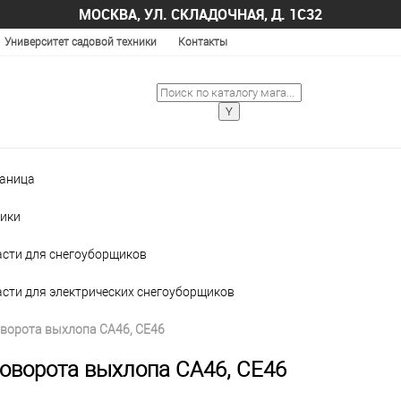
МОСКВА, УЛ. СКЛАДОЧНАЯ, Д. 1С32
Университет садовой техники
Контакты
раница
ики
асти для снегоуборщиков
асти для электрических снегоуборщиков
оворота выхлопа CA46, CE46
поворота выхлопа CA46, CE46