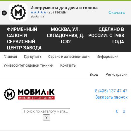
Инструменты для дачи и города
Скачать
☆☆☆☆☆
★★★★★
(23) звезды
Мобил К
ФИРМЕННЫЙ
МОСКВА, УЛ.
СДЕЛАНО В
САЛОН И
СКЛАДОЧНАЯ, Д.
РОССИИ. С 1988
СЕРВИСНЫЙ
1С32
ГОДА
ЦЕНТР ЗАВОДА
Главная
Где купить
Сервис и запасные части
Информация
Университет садовой техники
Контакты
Вход
Регистрация
8 (495) 137-47-47
Заказать звонок
0
0