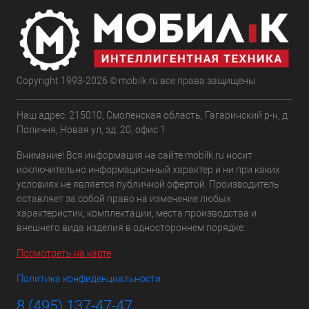
Copyright 1993-2026 © mobilk.ru все права защищены.
Наш адрес: 215010, Смоленская область, Гагаринский р-н, д
Поличня, Новая ул, зд. 20, офис 1
Внимание! Вся информация на сайте mobilk.ru носит
исключительно информационный характер и ни при каких
условиях не является публичной офертой. Производитель
оставляет за собой право на изменение любых
характеристик, комплектации, места производства и
внешнего вида изделия в одностороннем порядке.
Посмотреть на карте
Политика конфиденциальности
8 (495) 137-47-47