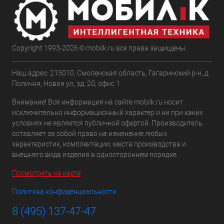
Copyright 1993-2026 © mobilk.ru все права защищены.
Наш адрес: 215010, Смоленская область, Гагаринский р-н, д
Поличня, Новая ул, зд. 20, офис 1
Внимание! Вся информация на сайте mobilk.ru носит
исключительно информационный характер и ни при каких
условиях не является публичной офертой. Производитель
оставляет за собой право на изменение любых
характеристик, комплектации, места производства и
внешнего вида изделия в одностороннем порядке.
Посмотреть на карте
Политика конфиденциальности
8 (495) 137-47-47