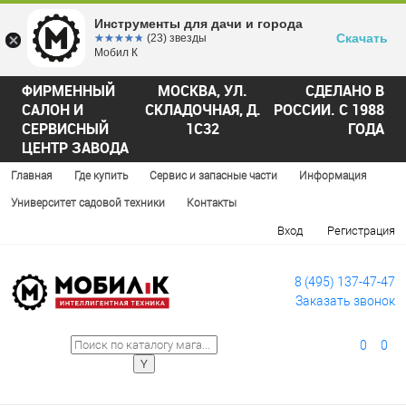
Инструменты для дачи и города
Скачать
☆☆☆☆☆
★★★★★
(23) звезды
Мобил К
ФИРМЕННЫЙ
МОСКВА, УЛ.
СДЕЛАНО В
САЛОН И
СКЛАДОЧНАЯ, Д.
РОССИИ. С 1988
СЕРВИСНЫЙ
1С32
ГОДА
ЦЕНТР ЗАВОДА
Главная
Где купить
Сервис и запасные части
Информация
Университет садовой техники
Контакты
Вход
Регистрация
8 (495) 137-47-47
Заказать звонок
0
0