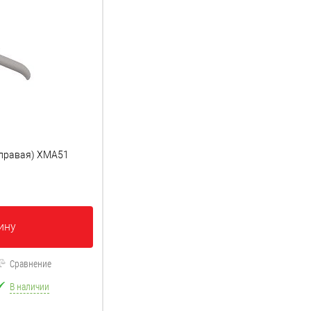
(правая) XMA51
ину
Сравнение
В наличии