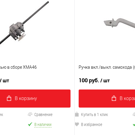
сью в сборе XMA46
Ручка вкл./выкл. самохода 
100 руб.
/ шт
/ шт
В корзину
В корз
ик
Сравнение
Купить в 1 клик
В наличии
В избранное