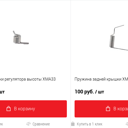
ки регулятора высоты XMA33
Пружина задней крышки X
100 руб.
 шт
/ шт
В корзину
В корз
ик
Сравнение
Купить в 1 клик