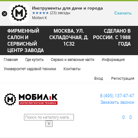
Инструменты для дачи и города
Скачать
☆☆☆☆☆
★★★★★
(23) звезды
Мобил К
ФИРМЕННЫЙ
МОСКВА, УЛ.
СДЕЛАНО В
САЛОН И
СКЛАДОЧНАЯ, Д.
РОССИИ. С 1988
СЕРВИСНЫЙ
1С32
ГОДА
ЦЕНТР ЗАВОДА
Главная
Где купить
Сервис и запасные части
Информация
Университет садовой техники
Контакты
Вход
Регистрация
8 (495) 137-47-47
Заказать звонок
0
0