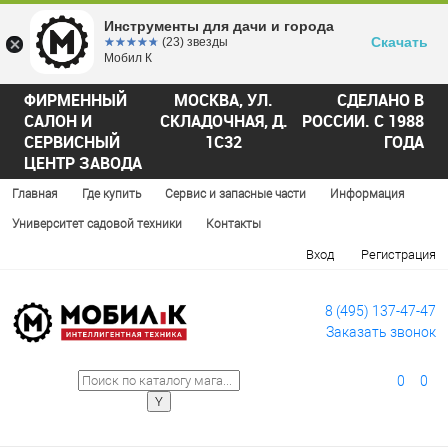
Инструменты для дачи и города
Скачать
☆☆☆☆☆
★★★★★
(23) звезды
Мобил К
ФИРМЕННЫЙ
МОСКВА, УЛ.
СДЕЛАНО В
САЛОН И
СКЛАДОЧНАЯ, Д.
РОССИИ. С 1988
СЕРВИСНЫЙ
1С32
ГОДА
ЦЕНТР ЗАВОДА
Главная
Где купить
Сервис и запасные части
Информация
Университет садовой техники
Контакты
Вход
Регистрация
8 (495) 137-47-47
Заказать звонок
0
0