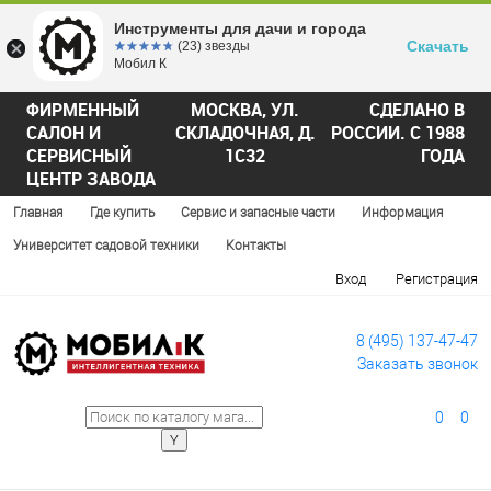
Инструменты для дачи и города
Скачать
☆☆☆☆☆
★★★★★
(23) звезды
Мобил К
ФИРМЕННЫЙ
МОСКВА, УЛ.
СДЕЛАНО В
САЛОН И
СКЛАДОЧНАЯ, Д.
РОССИИ. С 1988
СЕРВИСНЫЙ
1С32
ГОДА
ЦЕНТР ЗАВОДА
Главная
Где купить
Сервис и запасные части
Информация
Университет садовой техники
Контакты
Вход
Регистрация
8 (495) 137-47-47
Заказать звонок
0
0