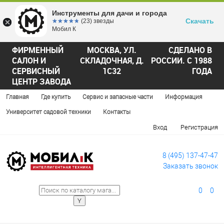
Инструменты для дачи и города
Скачать
☆☆☆☆☆
★★★★★
(23) звезды
Мобил К
ФИРМЕННЫЙ
МОСКВА, УЛ.
СДЕЛАНО В
САЛОН И
СКЛАДОЧНАЯ, Д.
РОССИИ. С 1988
СЕРВИСНЫЙ
1С32
ГОДА
ЦЕНТР ЗАВОДА
Главная
Где купить
Сервис и запасные части
Информация
Университет садовой техники
Контакты
Вход
Регистрация
8 (495) 137-47-47
Заказать звонок
0
0