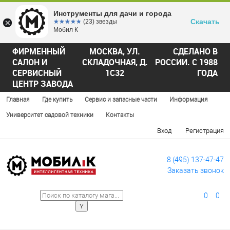
Инструменты для дачи и города
Скачать
☆☆☆☆☆
★★★★★
(23) звезды
Мобил К
ФИРМЕННЫЙ
МОСКВА, УЛ.
СДЕЛАНО В
САЛОН И
СКЛАДОЧНАЯ, Д.
РОССИИ. С 1988
СЕРВИСНЫЙ
1С32
ГОДА
ЦЕНТР ЗАВОДА
Главная
Где купить
Сервис и запасные части
Информация
Университет садовой техники
Контакты
Вход
Регистрация
8 (495) 137-47-47
Заказать звонок
0
0