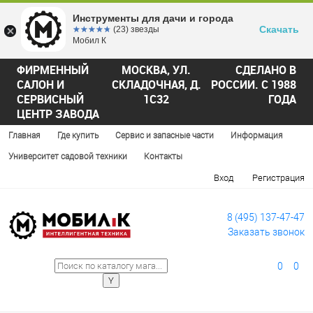
Инструменты для дачи и города
Скачать
☆☆☆☆☆
★★★★★
(23) звезды
Мобил К
ФИРМЕННЫЙ
МОСКВА, УЛ.
СДЕЛАНО В
САЛОН И
СКЛАДОЧНАЯ, Д.
РОССИИ. С 1988
СЕРВИСНЫЙ
1С32
ГОДА
ЦЕНТР ЗАВОДА
Главная
Где купить
Сервис и запасные части
Информация
Университет садовой техники
Контакты
Вход
Регистрация
8 (495) 137-47-47
Заказать звонок
0
0